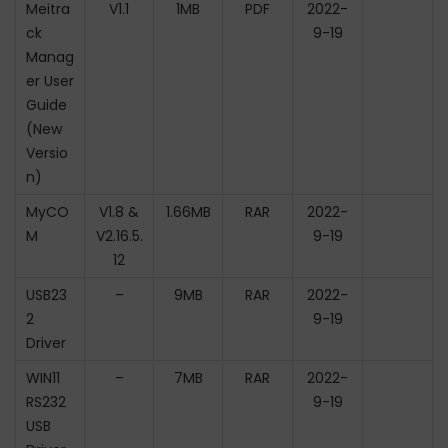
Meitra
V1.1
1MB
PDF
2022-
ck
9-19
Manag
er User
Guide
(New
Versio
n)
MyCO
V1.8 &
1.66MB
RAR
2022-
M
V2.16.5.
9-19
12
USB23
–
9MB
RAR
2022-
2
9-19
Driver
WIN11
–
7MB
RAR
2022-
RS232
9-19
USB