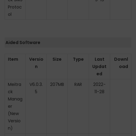
Protoc
ol
Aided Software
Item
Versio
Size
Type
Last
Downl
n
Updat
oad
ed
Meitra
V6.0.3.
207MB
RAR
2022-
ck
5
11-28
Manag
er
(New
Versio
n)