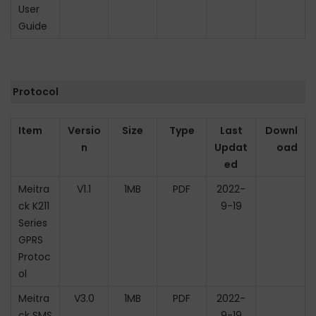
User
n
Guide
Protocol
Item
Versio
Size
Type
Last
Downl
n
Updat
oad
ed
Meitra
V1.1
1MB
PDF
2022-
ck K211
9-19
Series
GPRS
Protoc
ol
Meitra
V3.0
1MB
PDF
2022-
ck SMS
9-19