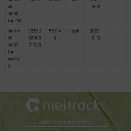
ck
9-19
MS03
for iOS
Meitra
V2.5.1.2
56.9M
apk
2022-
ck
02006
B
9-19
MS03
011626
for
Androi
d
สมัครรับจดหมายข่าว