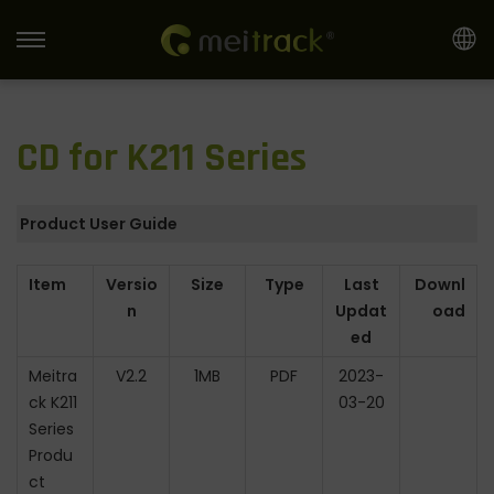
S
S
k
k
i
i
CD for K211 Series
p
p
t
t
o
o
Product User Guide
n
c
a
o
Item
Versio
Size
Type
Last
Downl
v
n
n
Updat
oad
i
t
ed
g
e
Meitra
V2.2
1MB
PDF
2023-
a
n
ck K211
03-20
t
t
Series
i
Produ
ct
o