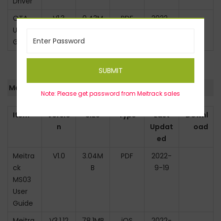
Driver
OTA
V1.3
0.43M
PDF
2022-
User
B
9-19
Guide
SUBMIT
Meitrack Family GPS Tracking System
Note: Please get password from Meitrack sales
Item
Versio
Size
Type
Last
Downl
n
Updat
oad
ed
Meitra
V1.0
3.04M
PDF
2022-
ck
B
9-19
MS03
User
Guide
Meitra
V3.1.12
78.1MB
iOS
2022-