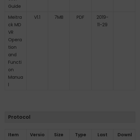
Guide
n
Meitra
V1.1
7MB
PDF
2019-
ck MD
11-29
VR
Opera
tion
and
Functi
on
Manua
l
Protocol
Item
Versio
Size
Type
Last
Downl