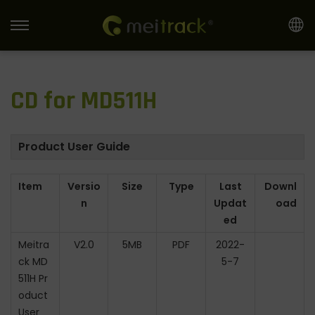
S
S
k
k
i
i
CD for MD511H
p
p
t
t
o
o
Product User Guide
n
c
a
o
Item
Versio
Size
Type
Last
Downl
v
n
n
Updat
oad
i
t
ed
g
e
Meitra
V2.0
5MB
PDF
2022-
a
n
ck MD
5-7
t
t
511H Pr
i
oduct
o
User