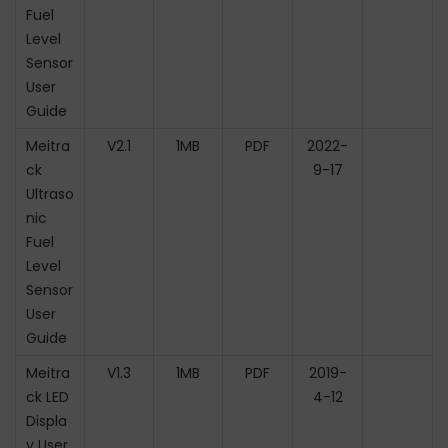
Fuel
Level
Sensor
User
Guide
Meitra
V2.1
1MB
PDF
2022-
ck
9-17
Ultraso
nic
Fuel
Level
Sensor
User
Guide
Meitra
V1.3
1MB
PDF
2019-
ck LED
4-12
Displa
y User