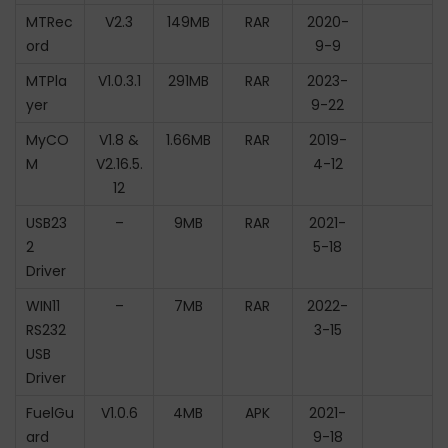
MTRec
V2.3
149MB
RAR
2020-
ord
9-9
MTPla
V1.0.3.1
291MB
RAR
2023-
yer
9-22
MyCO
V1.8 &
1.66MB
RAR
2019-
M
V2.16.5.
4-12
12
USB23
–
9MB
RAR
2021-
2
5-18
Driver
WIN11
–
7MB
RAR
2022-
RS232
3-15
USB
Driver
FuelGu
V1.0.6
4MB
APK
2021-
ard
9-18