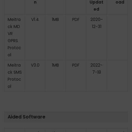
n
Updat
oad
ed
Meitra
V1.4
1MB
PDF
2020-
ck MD
12-31
VR
GPRS
Protoc
ol
Meitra
V3.0
1MB
PDF
2022-
ck SMS
7-18
Protoc
ol
Aided Software