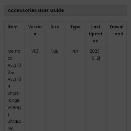
Accessories User Guide
Item
Versio
Size
Type
Last
Downl
n
Updat
oad
ed
Meitra
V1.3
1MB
PDF
2023-
ck
6-21
ASUF10
3 &
ASUF10
4
Short-
range
wireles
s
Ultraso
nic