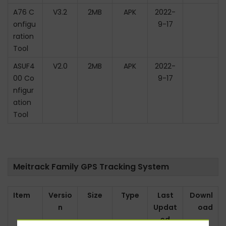
A76 C
V3.2
2MB
APK
2022-
onfigu
9-17
ration
Tool
ASUF4
V2.0
2MB
APK
2022-
00 Co
9-17
nfigur
ation
Tool
Meitrack Family GPS Tracking System
Item
Versio
Size
Type
Last
Downl
n
Updat
oad
ed