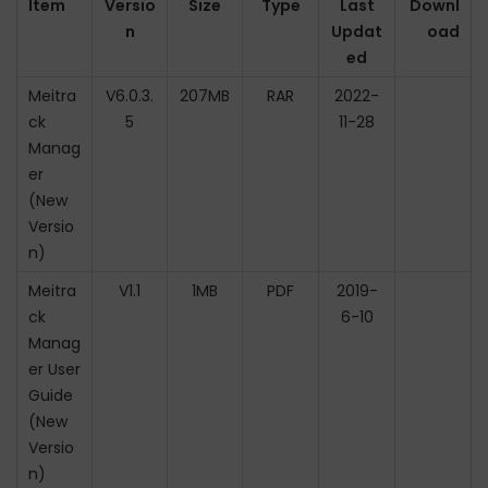
Item
Versio
Size
Type
Last
Downl
n
Updat
oad
ed
Meitra
V6.0.3.
207MB
RAR
2022-
ck
5
11-28
Manag
er
(New
Versio
n)
Meitra
V1.1
1MB
PDF
2019-
ck
6-10
Manag
er User
Guide
(New
Versio
n)