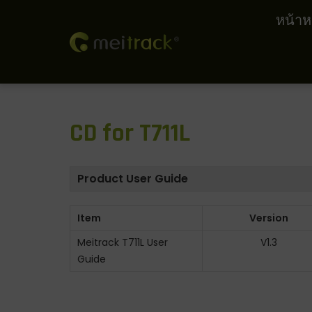
หน้าห
S
S
k
k
i
i
p
p
CD for T711L
t
t
o
o
n
c
Product User Guide
a
o
v
n
Item
Version
i
t
Meitrack T711L User
V1.3
g
e
Guide
a
n
t
t
i