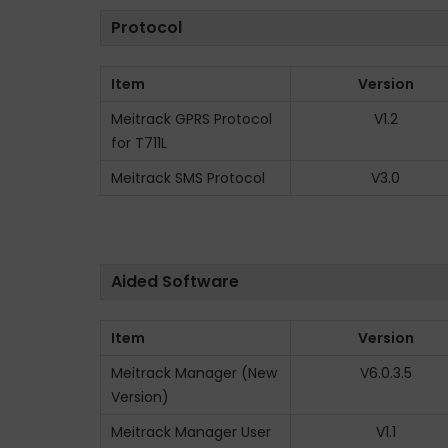
o
Protocol
n
Item
Version
Meitrack GPRS Protocol
V1.2
for T711L
Meitrack SMS Protocol
V3.0
Aided Software
Item
Version
Meitrack Manager (New
V6.0.3.5
Version)
Meitrack Manager User
V1.1