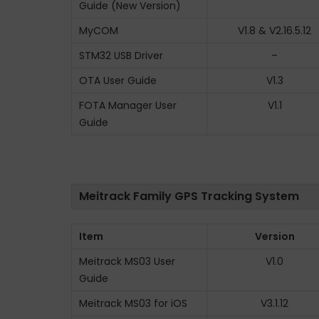
Guide (New Version)
MyCOM
V1.8 & V2.16.5.12
STM32 USB Driver
–
OTA User Guide
V1.3
FOTA Manager User
V1.1
Guide
Meitrack Family GPS Tracking System
Item
Version
Meitrack MS03 User
V1.0
Guide
Meitrack MS03 for iOS
V3.1.12