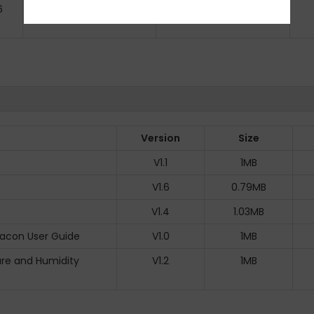
6
56.9MB
apk
Version
Size
V1.1
1MB
V1.6
0.79MB
V1.4
1.03MB
eacon User Guide
V1.0
1MB
ure and Humidity
V1.2
1MB