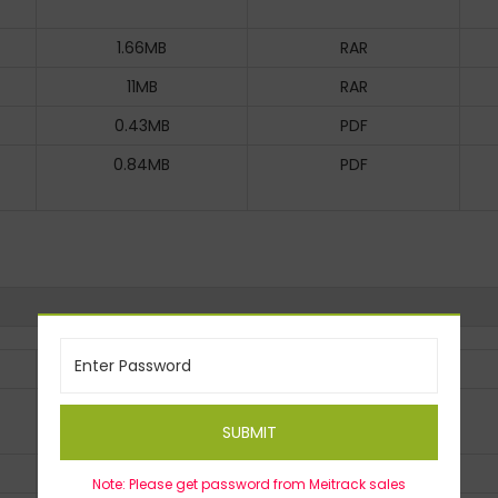
1.66MB
RAR
11MB
RAR
0.43MB
PDF
0.84MB
PDF
Size
Type
3.04MB
PDF
SUBMIT
78.1MB
iOS
Note: Please get password from Meitrack sales