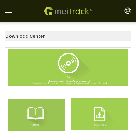
S
S
k
k
i
i
Download Center
p
p
t
t
o
o
n
c
a
o
v
n
i
t
g
e
a
n
t
t
i
o