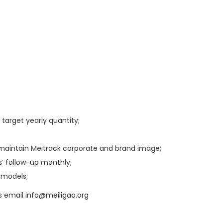
 target yearly quantity;
 maintain Meitrack corporate and brand image;
s’ follow-up monthly;
 models;
us email
info@meiligao.org