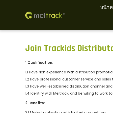
หน้าห
S
S
k
k
i
i
p
p
Join Trackids Distribut
t
t
o
o
n
c
1.Qualification:
a
o
1.1 Have rich experience with distribution promotio
v
n
1.2 Have professional customer service and sales
i
t
1.3 Have well-established distribution channel and 
g
e
1.4 Identify with Meitrack, and be willing to work t
a
n
2.Benefits:
t
t
i
2.1 Market protection with limited competitors;