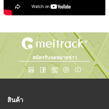
n
สมัครรับจดหมายข่าว
สินค้า