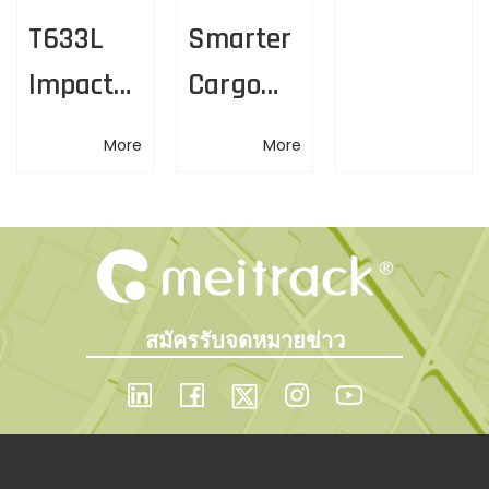
g
ดี
g
T633L
Smarter
โ
อ
Impact
Cargo
a
ดิ
Detectio
Security
จิ
t
More
More
ทั
n
with
ล
i
Solution
K211L
เ
ค
— Captur
Asset
o
ลื่
e Every
Tracker
อ
n
สมัครรับจดหมายข่าว
น
Impact
ที่
with
รุ่
น
Reliable
ใ