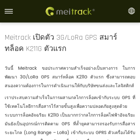
S
S
k
k
i
i
Meitrack เปิดตัว 3G/LoRa GPS สมาร์
p
p
ทล็อค K211G ตัวแรก
t
t
o
o
n
c
วันนี้ Meitrack ขอประกาศความสำเร็จอย่างเป็นทางการ ในการ
a
o
พัฒนา 3G/LoRa GPS สมาร์ทล็อค K211G ตัวแรก ซึ่งสามารถตอบ
v
n
สนองความต้องการในการดำเนินงานให้กับบริษัทขนส่งและโลจิสติกส์
i
t
เราประสบความสำเร็จในการผสานกลไกการล็อคเข้ากับระบบ GPS ที่
g
e
ใช้เทคโนโลยีการสื่อสารไร้สายขั้นสูงเพื่อความปลอดภัยสูงสุดด้วย
a
n
ระบบการล็อคอัจฉริยะ K211G เป็นมากกว่ากลไกการล็อคไฟฟ้าอัจฉริยะ
t
t
มันยังเป็นอุปกรณ์การติดตาม GPS ที่ล้ำยุคสามารถรองรับการสื่อสาร
i
ระยะไกล (Long Range – LoRa) เข้ากับระบบ GPRS ตัวเครื่องได้รับ
o