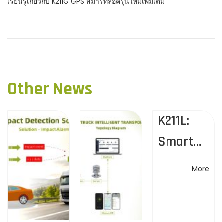
เรียนรู้เกี่ยวกับ
K211G
GPS สมาร์ทล็อครุ่นใหม่เพิ่มเติม
P
N
เ
e
ปิ
o
x
ด
t
ตั
s
p
ว
Other News
o
เ
t
s
ค
t
K211L:
รื่
n
:
อ
Smart
ง
a
Alerts &
บั
More
น
Flexible
v
ทึ
Unlockin
ก
i
วิ