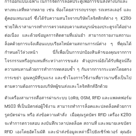
การออกแบบเฉพาะในการจัดการล็อคประตูเพื่อการขนส่งทางบกและ
n
ทางทะเลที่หลากหลาย เช่น ห้องโดยสารรถบรรทุก รถเทรลเลอร์ และ
ตู้คอนเทนเนอร์ ซึ่งได้รับความสนใจจากบริษัทโลจิสติกส์ต่าง ๆ K211G
ช่วยให้เราสามารถทำการตรวจสอบความสมบูรณ์ของประตูรถได้อย่าง
ต่อเนื่อง และด้วยข้อมูลการติดตามที่แม่นยำ สามารถรายงานสถานะ
ล็อคด้วยการแจ้งเตือนแบบเรียลไทม์ตามสถานการณ์ต่าง ๆ ที่คุณได้
กำหนดไว้ล่วงหน้า นี่ก็เพื่อเป็นการปกป้องสินค้าของคุณจากการ
โจรกรรมหรือถูกแทนที่ระหว่างการขนส่ง ตัวอุปกรณ์ยังได้รับพิสูจน์ถึง
ความทนทานด้วยการทำการทดสอบซ้ำ ๆ กันจากการกระแทกโดยตรง
การเขย่า อุณหภูมิที่รุนแรง และชั่วโมงการใช้งานที่ยาวนานซึ่งเป็นไป
ตามความต้องการของบริษัทผู้ขนส่งและโลจิสติกส์อีกด้วย
ตัวเครื่องสามารถสื่อสารผ่านระบบ LoRa, GSM, RFID และแพลตฟอร์ม
MS03 ที่เป็นมิตรต่อผู้ใช้งาน สามารถทำการล็อคและปลดล็อคด้วยการ
รูดบัตรผ่าน หรือ ส่งข้อความคำสั่ง เมื่อคุณรูดบัตร RFID เครื่อง K211G
จะทำการตรวจสอบ ลงบันทึกเวลาปลดล็อค สถานที่ และหมายเลขบัตร
RFID เองโดยอัตโนมัติ และนำส่งข้อมูลเหล่านี้ไปยังเซิร์ฟเวอร์ คุณยัง