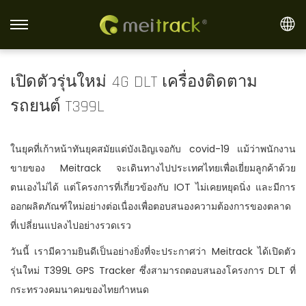
S
S
k
k
i
i
เปิดตัวรุ่นใหม่ 4G DLT เครื่องติดตาม
p
p
รถยนต์ T399L
t
t
o
o
n
c
ในยุคที่เก้าหน้าทันยุคสมัยแต่บังเอิญเจอกับ covid-19 แม้ว่าพนักงาน
a
o
ขายของ Meitrack จะเดินทางไปประเทศไทยเพื่อเยี่ยมลูกค้าด้วย
v
n
ตนเองไม่ได้ แต่โครงการที่เกี่ยวข้องกับ IOT ไม่เคยหยุดนิ่ง และมีการ
i
t
ออกผลิตภัณฑ์ใหม่อย่างต่อเนื่องเพื่อตอบสนองความต้องการของตลาด
g
e
ที่เปลี่ยนแปลงไปอย่างรวดเรว
a
n
วันนี้ เรามีความยินดีเป็นอย่างยิ่งที่จะประกาศว่า Meitrack ได้เปิดตัว
t
t
รุ่นใหม่ T399L GPS Tracker ซึ่งสามารถตอบสนองโครงการ DLT ที่
i
กระทรวงคมนาคมของไทยกำหนด
o