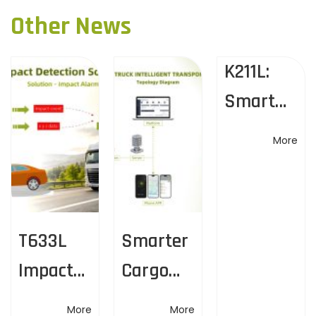
s
i
ว
Other News
o
ผ
t
u
ลิ
s
K211L:
ต
n
p
ภั
Smart
o
ณ
a
s
Alerts &
ฑ์
More
t
ใ
Flexible
v
:
ห
Unlockin
ม่
i
|
g
M
g
T633L
Smarter
e
i
Impact
Cargo
a
t
Detectio
Security
r
More
More