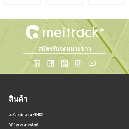
t
a
n
with
c
i
Solution
K211L
k
เ
— Captur
Asset
o
ปิ
e Every
Tracker
ด
n
สมัครรับจดหมายข่าว
ตั
Impact
ว
with
เ
ค
Reliable
รื่
Data
อ
สินค้า
ง
ติ
เครื่องติดตาม GNSS
ด
ต
วิดีโอเทเลมาติกส์