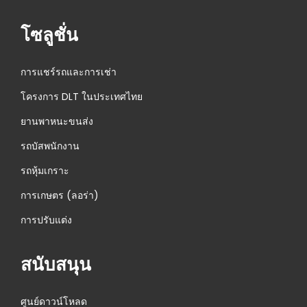
า
ม
โซลูชั่น
บั
น
การแชร์รถและการเช่า
ทึ
โครงการ DLT ในประเทศไทย
ก
ยานพาหนะขนส่ง
วิ
ดี
รถบัสพนักงาน
โ
รถหุ้มเกราะ
อ
การเกษตร (ลอร่า)
ร
ถ
การปรับแต่ง
ย
น
สนับสนุน
ต์
A
ศูนย์ดาวน์โหลด