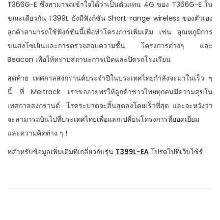
T366G-E ซึ่งสามารถเข้าใจได้ว่าเป็นตัวแทน 4G ของ T366G-E ใน
ขณะเดียวกัน T399L ยังมีฟังก์ชัน Short-range wireless ของตัวเอง
ลูกค้าสามารถใช้ฟังก์ชันนี้เพื่อทำโครงการเพิ่มเติม เช่น อุณหภูมิการ
ขนส่งโซ่เย็นและการตรวจสอบความชื้น โครงการต่างๆ และ
Beacon เพื่อให้ทราบสถานะการเปิดและปิดรถโรงเรียน
สุดท้าย เทศกาลสงกรานต์ประจำปีในประเทศไทยกำลังจะมาในเร็ว ๆ
นี้ ที่ Meitrack เราขออวยพรให้ลูกค้าชาวไทยทุกคนมีความสุขใน
เทศกาลสงกรานต์ โรคระบาดจะสิ้นสุดลงโดยเร็วที่สุด และจะหวังว่า
จะสามารถบินไปที่ประเทศไทยเพื่อแลกเปลี่ยนโครงการที่ยอดเยี่ยม
และความคิดต่าง ๆ !
หสำหรับข้อมูลเพิ่มเติมที่เกลี่ยวกับรุ่น
T399L-EA
โปรดไปที่เว็บไซ้ร์
P
P
เ
r
ปิ
o
e
ด
v
ตั