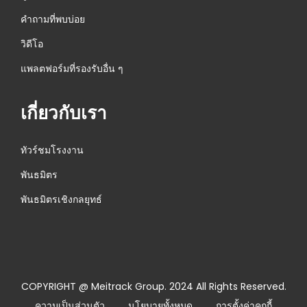
I
คำถามที่พบบ่อย
เ
วิดีโอ
ค
รื่
แพลตฟอร์มที่รองรับอื่น ๆ
อ
ง
เกี่ยวกับเรา
แ
ร
ทัวร์ชมโรงงาน
ก
พันธมิตร
M
D
พันธมิตรเชิงกลยุทธ์
5
0
0
S
COPYRIGHT @ Meitrack Group. 2024 All Rights Reserved.
N
M
ความเป็นส่วนตัว
นโยบายทั้งหมด
การตั้งค่าคุกกี้