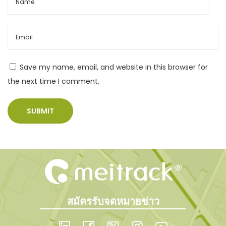
ง
ค
น
ขั
Save my name, email, and website in this browser for
บ
the next time I comment.
ร
ถ
ที่
แ
ม่
น
ยำ
ยิ่
ง
สมัครรับจดหมายข่าว
ขึ้
น