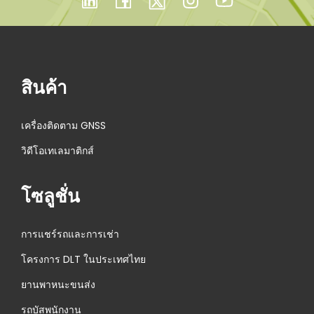
สำ
ห
รั
บ
สินค้า
ก
า
เครื่องติดตาม GNSS
ร
วิดีโอเทเลมาติกส์
จั
ด
โซลูชั่น
ก
า
ร
การแชร์รถและการเช่า
ฝู
โครงการ DLT ในประเทศไทย
ง
ยานพาหนะขนส่ง
ร
รถบัสพนักงาน
ถ