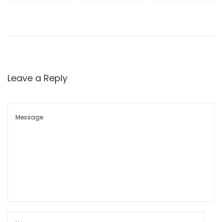
n
with
า
i
Solution
K211L
ะ
ห์
— Captur
Asset
o
พ
e Every
Tracker
ฤ
n
Leave a Reply
ติ
Impact
ก
with
ร
ร
Reliable
ม
Data
ขั
บ
ร
ถ
ข
อ