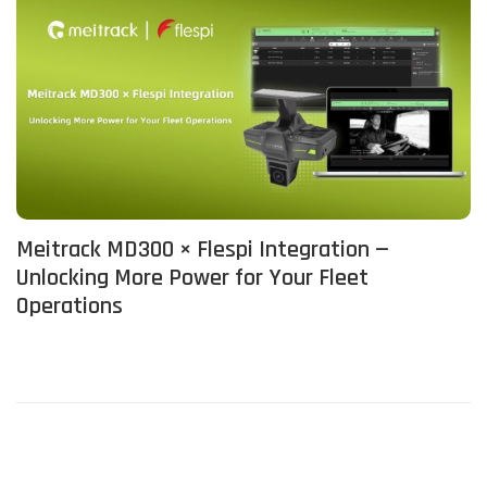
Meitrack MD300 × Flespi Integration —
Unlocking More Power for Your Fleet
Operations
P
P
รุ่
r
น
o
e
D
v
R
i
ข