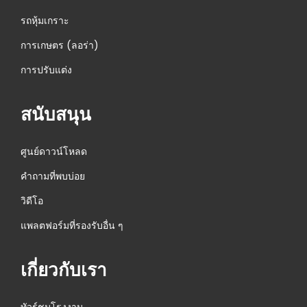
N
M
รถหุ้มเกราะ
e
D
การเกษตร (ลอร่า)
x
6
การปรับแต่ง
t
0
p
0
สนับสนุน
o
B
s
S
t
ศูนย์ดาวน์โหลด
D
:
S
คำถามที่พบบ่อย
o
วิดีโอ
l
แพลตฟอร์มที่รองรับอื่น ๆ
u
t
เกี่ยวกับเรา
i
o
n
ทัวร์ชมโรงงาน