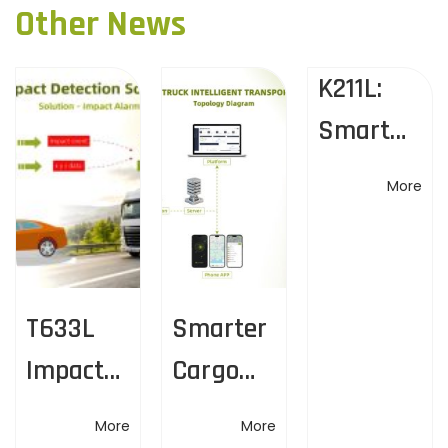
s
Other News
o
อ
t
u
ง
s
K211L:
T
n
p
6
Smart
o
3
a
s
Alerts &
3
More
t
L
Flexible
v
:
ใ
Unlockin
ห้
i
ก
g
า
g
T633L
Smarter
ร
วิ
Impact
Cargo
a
เ
Detectio
Security
ค
t
More
More
ร