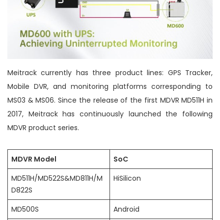
n
Meitrack currently has three product lines: GPS Tracker,
Mobile DVR, and monitoring platforms corresponding to
MS03 & MS06. Since the release of the first MDVR MD511H in
2017, Meitrack has continuously launched the following
MDVR product series.
MDVR Model
SoC
MD511H/MD522S&MD811H/M
HiSilicon
D822S
MD500S
Android