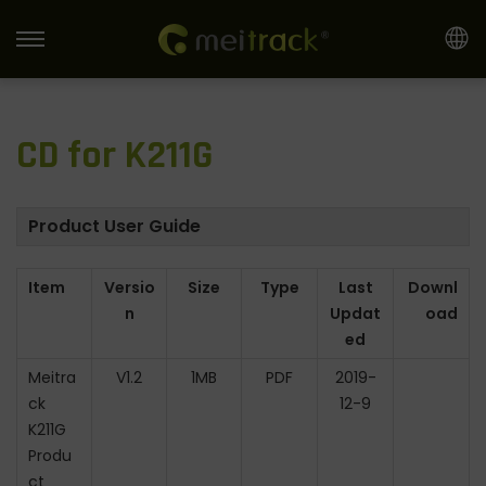
S
S
k
k
i
i
CD for K211G
p
p
t
t
o
o
Product User Guide
n
c
a
o
Item
Versio
Size
Type
Last
Downl
v
n
n
Updat
oad
i
t
ed
g
e
Meitra
V1.2
1MB
PDF
2019-
a
n
ck
12-9
t
t
K211G
i
Produ
o
ct