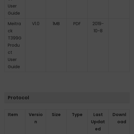
User
n
Guide
Meitra
V1.0
1MB
PDF
2019-
ck
10-8
T399G
Produ
ct
User
Guide
Protocol
Item
Versio
Size
Type
Last
Downl
n
Updat
oad
ed