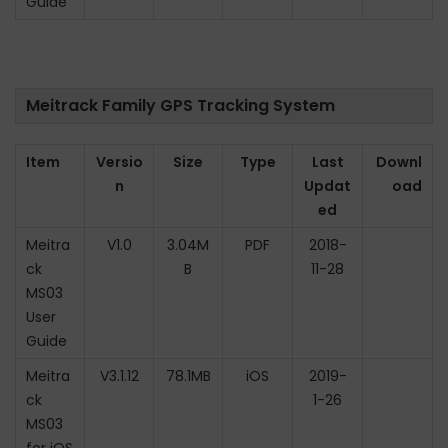
Guide
Meitrack Family GPS Tracking System
Item
Versio
Size
Type
Last
Downl
n
Updat
oad
ed
Meitra
V1.0
3.04M
PDF
2018-
ck
B
11-28
MS03
User
Guide
Meitra
V3.1.12
78.1MB
iOS
2019-
ck
1-26
MS03