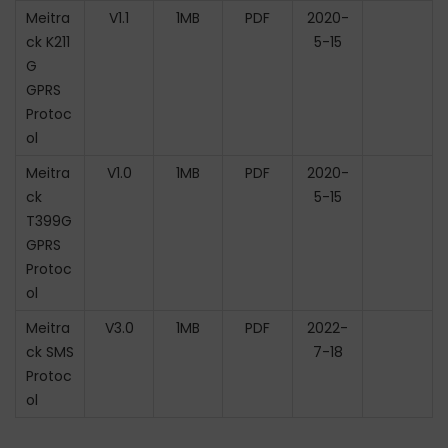
Meitra
V1.1
1MB
PDF
2020-
ck K211
5-15
G
GPRS
Protoc
ol
Meitra
V1.0
1MB
PDF
2020-
ck
5-15
T399G
GPRS
Protoc
ol
Meitra
V3.0
1MB
PDF
2022-
ck SMS
7-18
Protoc
ol