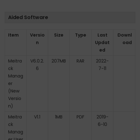
Aided Software
Item
Versio
Size
Type
Last
Downl
n
Updat
oad
ed
Meitra
V6.0.2.
207MB
RAR
2022-
ck
6
7-11
Manag
er
(New
Versio
n)
Meitra
V1.1
1MB
PDF
2019-
ck
6-10
Manag
er User