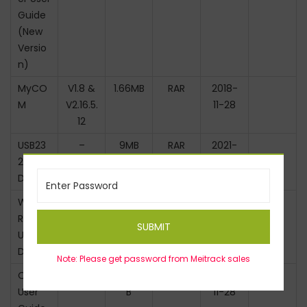
Guide
(New
Versio
n)
MyCO
V1.8 &
1.66MB
RAR
2018-
M
V2.16.5.
11-28
12
USB23
–
9MB
RAR
2021-
2
5-18
Driver
WIN11
–
7MB
RAR
2022-
RS232
3-15
SUBMIT
USB
Driver
Note: Please get password from Meitrack sales
OTA
V1.3
0.43M
PDF
2018-
User
B
11-28