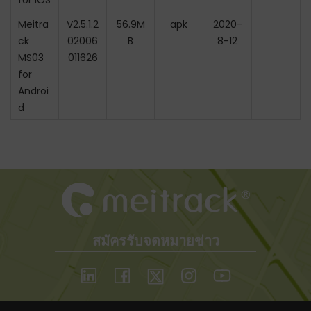
for iOS
Meitra
V2.5.1.2
56.9M
apk
2020-
ck
02006
B
8-12
MS03
011626
for
Androi
d
สมัครรับจดหมายข่าว