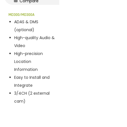
Compare
n
MD300/MD300A
ADAS & DMS
(optional)
High-quality Audio &
Video
High-precision
Location
Information
Easy to Install and
Integrate
3/4CH (2 external
cam)