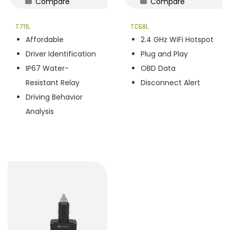
Compare
Compare
n
T711L
TC68L
Affordable
2.4 GHz WiFi Hotspot
Driver Identification
Plug and Play
IP67 Water-
OBD Data
Resistant Relay
Disconnect Alert
Driving Behavior
Analysis