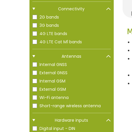
o
Connectivity
n
2G bands
3G bands
M
4G LTE bands
4G LTE Cat M1 bands
Antennas
Internal GNSS
External GNSS
Internal GSM
External GSM
Wi-Fi antenna
Short-range wireless antenna
Hardware inputs
Digital input - DIN