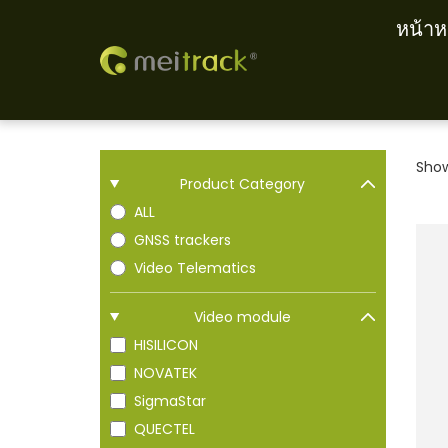
หน้าห
S
S
k
k
i
i
p
p
Show
Product Category
t
t
ALL
o
o
GNSS trackers
n
c
Video Telematics
a
o
v
n
Video module
i
t
HISILICON
g
e
NOVATEK
a
n
SigmaStar
t
t
QUECTEL
i