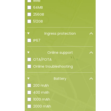
8MB
64MB
256GB
512GB
Ingress protection
IP67
Online support
OTA/FOTA
Online troubleshooting
Battery
200 mAh
400 mAh
1000 mAh
2000 mAh