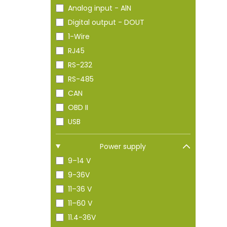
Analog input - AlN
Digital output - DOUT
1-Wire
RJ45
RS-232
RS-485
CAN
OBD II
USB
Power supply
9–14 V
9-36V
11–36 V
11–60 V
11.4-36V