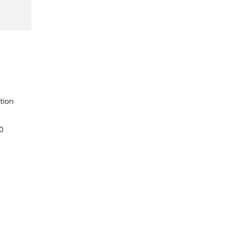
tion
/0