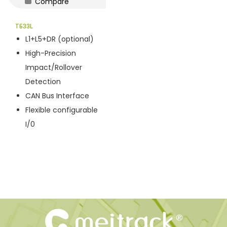
Compare
n
T633L
L1+L5+DR (optional)
High-Precision
Impact/Rollover
Detection
CAN Bus Interface
Flexible configurable
I/0