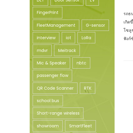
DLT
Door Sensor
EV
o
FingerPrint
n
รถธน
เกิด
FleetManagement
G-sensor
โซลู
interview
iot
LoRa
ฟังก
mdvr
Meitrack
Mic & Speaker
nbtc
passenger flow
QR Code Scanner
RTK
school bus
Short-range wireless
showroom
SmartFleet