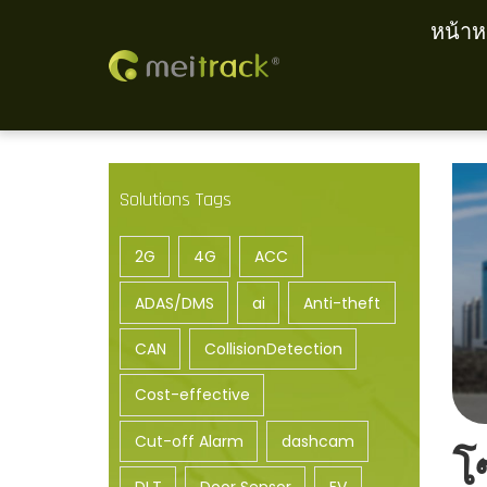
หน้าห
S
S
k
k
i
i
p
p
Solutions Tags
t
t
o
o
2G
4G
ACC
n
c
a
o
ADAS/DMS
ai
Anti-theft
v
n
CAN
CollisionDetection
i
t
g
e
Cost-effective
a
n
Cut-off Alarm
dashcam
t
t
โ
i