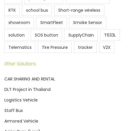
RTK
school bus
Short-range wireless
showroom
SmartFleet
Smoke Sensor
solution
SOS button
SupplyChain
T633L
Telematics
Tire Pressure
tracker
V2X
Other Solutions
CAR SHARING AND RENTAL
DLT Project in Thailand
Logistics Vehicle
Staff Bus
Armored Vehicle