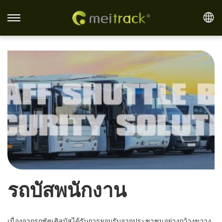
S
S
k
k
i
i
p
p
t
t
o
o
n
c
a
o
v
n
i
t
g
e
a
n
รถบัสพนักงาน
t
t
i
o
เนื่องจากรถชัตเติลบัสได้รับการยอมรับจากประชาชนอย่างกว้างขวาง